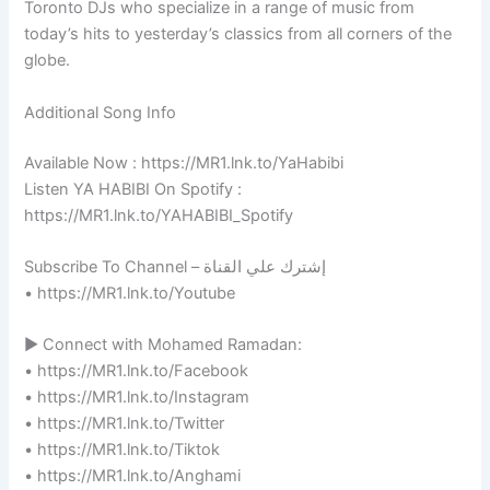
Toronto DJs who specialize in a range of music from
today’s hits to yesterday’s classics from all corners of the
globe.
Additional Song Info
Available Now : https://MR1.lnk.to/YaHabibi
Listen YA HABIBI On Spotify :
https://MR1.lnk.to/YAHABIBI_Spotify
Subscribe To Channel – إشترك علي القناة
• https://MR1.lnk.to/Youtube
► Connect with Mohamed Ramadan:
• https://MR1.lnk.to/Facebook
• https://MR1.lnk.to/Instagram
• https://MR1.lnk.to/Twitter
• https://MR1.lnk.to/Tiktok
• https://MR1.lnk.to/Anghami