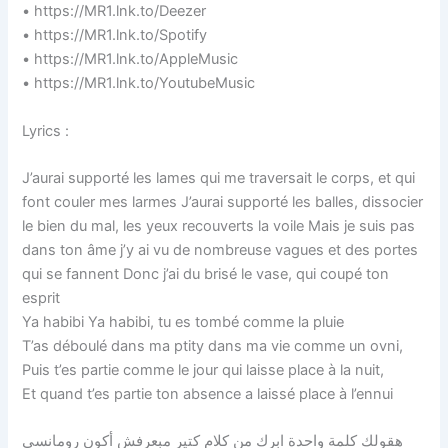
• https://MR1.lnk.to/Deezer
• https://MR1.lnk.to/Spotify
• https://MR1.lnk.to/AppleMusic
• https://MR1.lnk.to/YoutubeMusic
Lyrics :
J’aurai supporté les lames qui me traversait le corps, et qui
font couler mes larmes J’aurai supporté les balles, dissocier
le bien du mal, les yeux recouverts la voile Mais je suis pas
dans ton âme j’y ai vu de nombreuse vagues et des portes
qui se fannent Donc j’ai du brisé le vase, qui coupé ton
esprit
Ya habibi Ya habibi, tu es tombé comme la pluie
T’as déboulé dans ma ptity dans ma vie comme un ovni,
Puis t’es partie comme le jour qui laisse place à la nuit,
Et quand t’es partie ton absence a laissé place à l’ennui
هقولك كلمة واحدة ابرك من كلام كتير مبعرفش أكون رومانسي