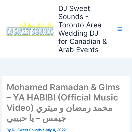
Skip
DJ Sweet
to
Sounds -
content
Toronto Area
Wedding DJ
for Canadian &
Arab Events
Mohamed Ramadan & Gims
– YA HABIBI (Official Music
Video) محمد رمضان و ميتري
جيمس – يا حبيبي
By
DJ Sweet Sounds
/
July 4, 2022