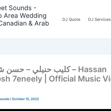
et Sounds -
o Area Wedding
DJ Quote
DJ Services
 Canadian & Arab
كليب حنيلي – حس – Hassan
sh 7eneely | Official Music V
Sounds
/
October 15, 2022