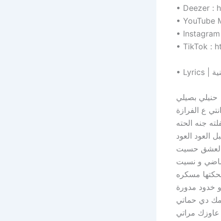
• Deezer :
• YouTube 
• Instagra
• TikTok :
حنيلي بصيلي
نتي ع الفرازة
فلته جنه الحته
ل العود العود
بالعشق حسيت
ماضي و نسيت
كتها مسكره
 خدود مدورة
امك دي حماتي
 عاوزك مراتي