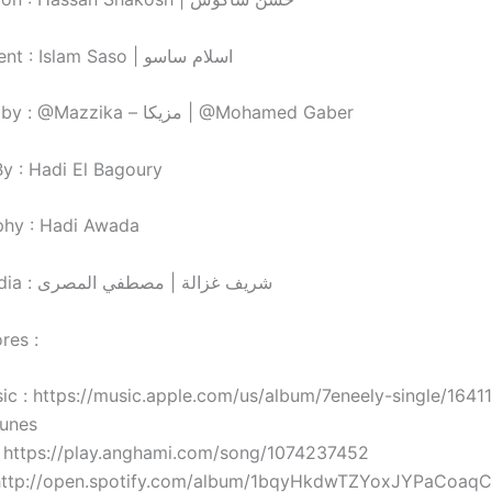
• Arrangement : Islam Saso | اسلام ساسو
• Produced by : @Mazzika – مزيكا | @Mohamed Gaber
By : Hadi El Bagoury
phy : Hadi Awada
• Social Media : شريف غزالة | مصطفي المصرى
res :
ic : https://music.apple.com/us/album/7eneely-single/1641
tunes
 https://play.anghami.com/song/1074237452
: http://open.spotify.com/album/1bqyHkdwTZYoxJYPaCoaqC