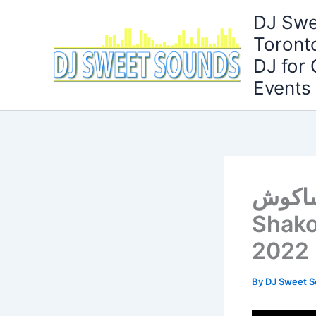
Skip
DJ Swe
to
Toront
content
DJ for
Events
ن شاكوش
Shako
2022
By
DJ Sweet 