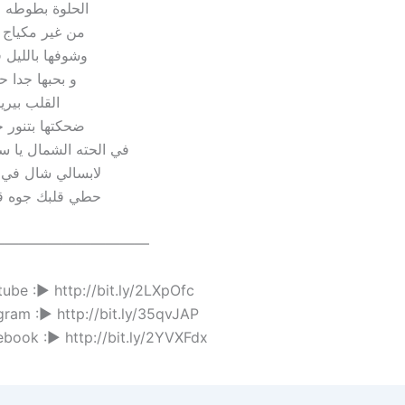
الحلوة بطوطه 
من غير مكياج ا
وشوفها بالليل ق
و بحبها جدا 
القلب بيري
ضحكتها بتنور ح
في الحته الشمال يا سا
لابسالي شال في 
حطي قلبك جوه قل
———————————
tube :▶ http://bit.ly/2LXpOfc
tgram :▶ http://bit.ly/35qvJAP
cebook :▶ http://bit.ly/2YVXFdx