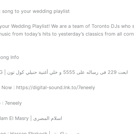
t song to your wedding playlist
 your Wedding Playlist! We are a team of Toronto DJs who s
usic from today’s hits to yesterday’s classics from all corn
Song Info
Vodafone EG | ابعت 229 فى رساله على 5555 و خلي أغنية حنيلي كول تون
Now : https://digital-sound.lnk.to/7eneely
 : 7eneely
• Lyrics : Eslam El Masry | اسلام المصرى
• Composition : Hassan Shakosh | حسن شاكوش