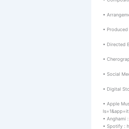
• Directed 
• Cherogra
• Digital Sto
• Apple Mus
ls=1&app=i
• Anghami :
• Spotify 